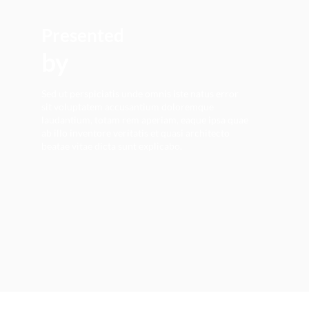
Presented
by
Sed ut perspiciatis unde omnis iste natus error
sit voluptatem accusantium doloremque
laudantium, totam rem aperiam, eaque ipsa quae
ab illo inventore veritatis et quasi architecto
beatae vitae dicta sunt explicabo.
L